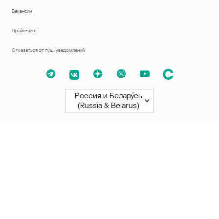
Вакансии
Прайс-лист
Отказаться от пуш-уведомлений
Россия и Белару́сь
(Russia & Belarus)
Северная и Южная Америки
América Latina
Brasil
United States
Canada - English