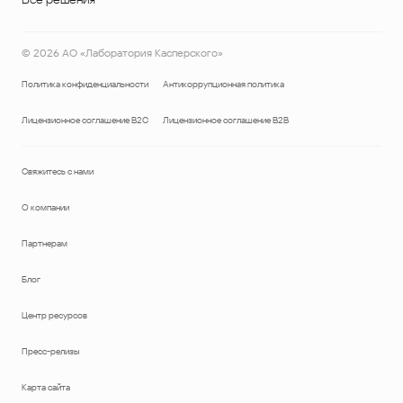
©
2026
АО «Лаборатория Касперского»
Политика конфиденциальности
Антикоррупционная политика
Лицензионное соглашение B2C
Лицензионное соглашение B2B
Свяжитесь с нами
О компании
Партнерам
Блог
Центр ресурсов
Пресс-релизы
Карта сайта