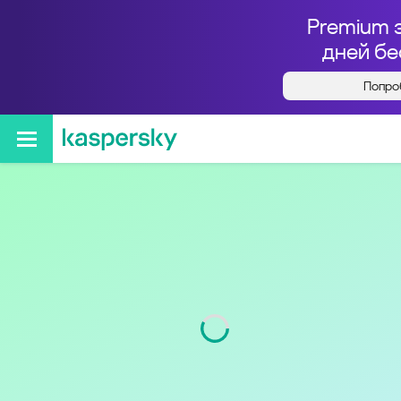
Premium 
дней бе
Попро
Кто звонил с номера
37258141416
Код
5814
Оператор
Tele 2