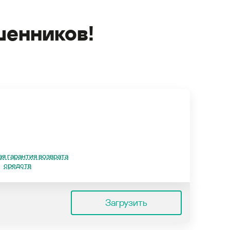
енников!
я гарантия возврата
средств
Загрузить