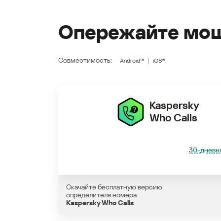
Опережайте мош
Совместимость:
Android™
iOS®
Kaspersky
Who Calls
30-дневна
Скачайте бесплатную версию
определителя номера
Kaspersky Who Calls