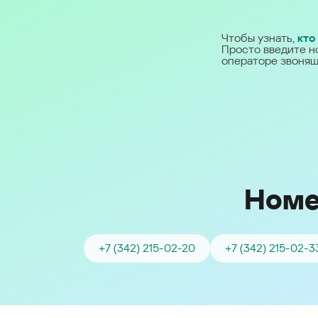
Ближний Восток
Чтобы узнать,
кто
Просто введите н
Middle East (English)
операторе звонящ
الشرق الأوسط (Arabic)
Номе
+7 (342) 215-02-20
+7 (342) 215-02-3