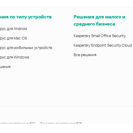
ния по типу устройств
Решения для малого и
среднего бизнеса
рус для Android
Kaspersky Small Office Security
рус для Mac OS
Kaspersky Endpoint Security Cloud
рус для мобильных устройств
Все решения
рус для Windows
ешения
нзионное соглашение B2C
Лицензионное соглашение B2B