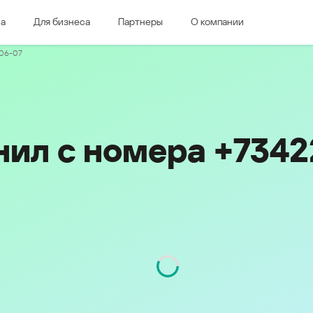
ма
Для бизнеса
Партнеры
О компании
дная Европа
Восточная Европа
-06-07
e & Luxembourg
Česká republika
k
Magyarország
land & Schweiz
Polska
România
нил с номера +734
Srbija
Svizzera
Türkiye
nd
Ελλάδα (Greece)
България (Bulgaria)
ich
Қазақстан - Русский (Kazakhstan -
Russian)
Қазақстан - Қазақша (Kazakhstan -
Kazakh)
Россия и Белару́сь (Russia &
Kingdom
Belarus)