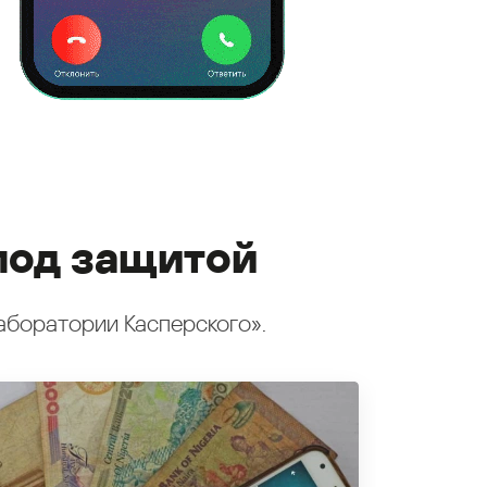
под защитой
аборатории Касперского».