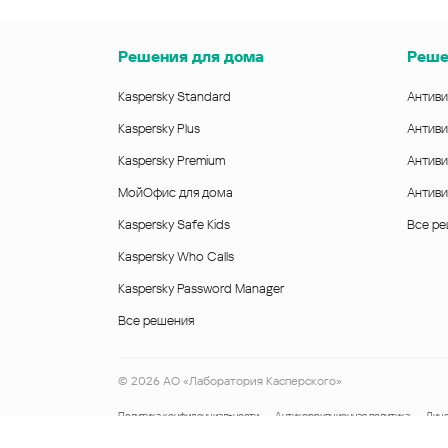
Решения для дома
Реше
Kaspersky Standard
Антиви
Kaspersky Plus
Антиви
Kaspersky Premium
Антиви
МойОфис для дома
Антиви
Kaspersky Safe Kids
Все р
Kaspersky Who Calls
Kaspersky Password Manager
Все решения
©
2026
АО «Лаборатория Касперского»
Политика конфиденциальности
Антикоррупционная политика
Лице