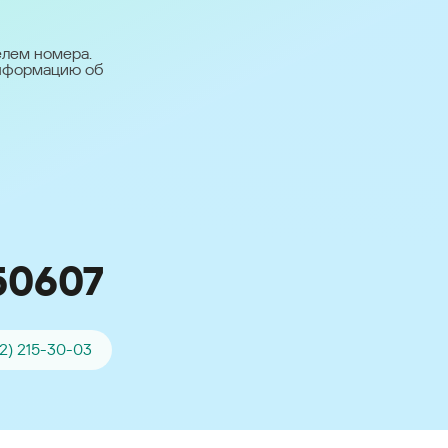
台灣 (Taiwan)
日本語 (Japan)
елем номера.
информацию об
Для всех других
стран
Глобальная версия
50607
42) 215-30-03