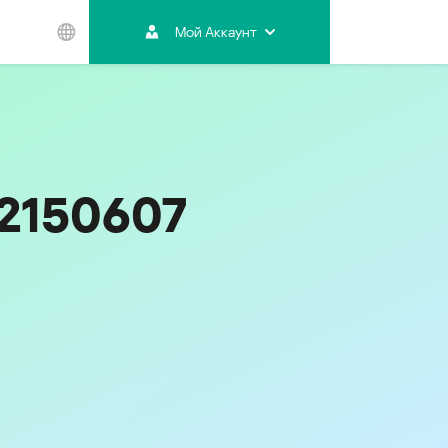
Мой Аккаунт
Азиатско-
Тихоокеанский
регион
Australia
India
22150607
Indonesia (Bahasa)
Malaysia - English
Malaysia - Bahasa Melayu
New Zealand
Việt Nam
ไทย (Thailand)
Код
342
한국 (Korea)
中国 (China)
香港特別行政區 (Hong Kong SAR)