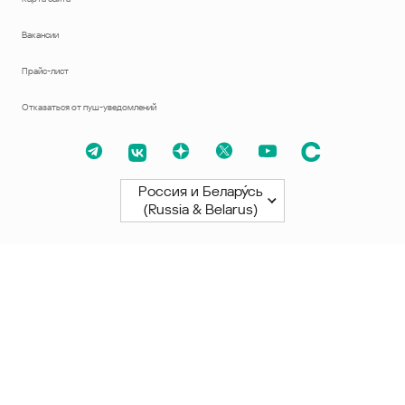
Вакансии
Прайс-лист
Отказаться от пуш-уведомлений
Россия и Белару́сь
(Russia & Belarus)
Северная и Южная Америки
América Latina
Brasil
United States
Canada - English