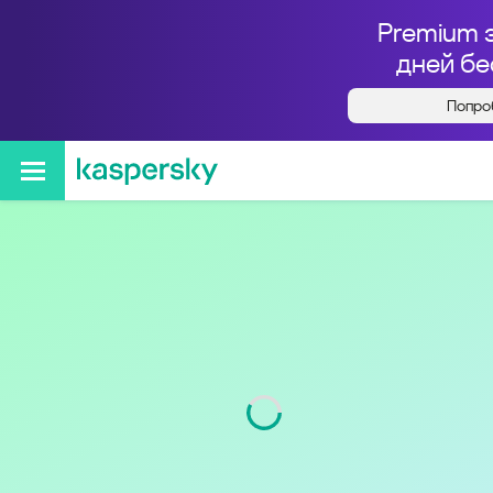
Premium 
дней бе
Попро
Кто звонил с номера
+73432120606
Регион
Свердловская обл
Код
343