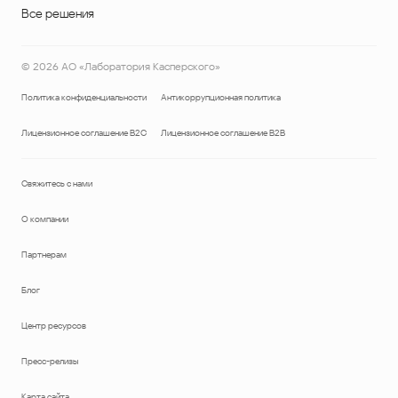
Все решения
©
2026
АО «Лаборатория Касперского»
Политика конфиденциальности
Антикоррупционная политика
Лицензионное соглашение B2C
Лицензионное соглашение B2B
Свяжитесь с нами
О компании
Партнерам
Блог
Центр ресурсов
Пресс-релизы
Карта сайта