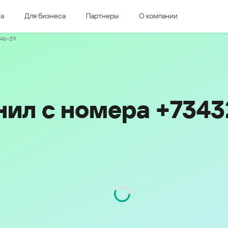
ма
Для бизнеса
Партнеры
О компании
дная Европа
Восточная Европа
-46-39
e & Luxembourg
Česká republika
k
Magyarország
land & Schweiz
Polska
România
нил с номера +734
Srbija
Svizzera
Türkiye
nd
Ελλάδα (Greece)
България (Bulgaria)
ich
Қазақстан - Русский (Kazakhstan -
Russian)
Қазақстан - Қазақша (Kazakhstan -
Kazakh)
Россия и Белару́сь (Russia &
Kingdom
Belarus)