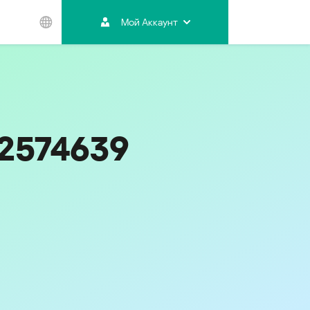
Мой Аккаунт
Азиатско-
Тихоокеанский
регион
Australia
India
32574639
Indonesia (Bahasa)
Malaysia - English
Malaysia - Bahasa Melayu
New Zealand
Việt Nam
ไทย (Thailand)
Код
343
한국 (Korea)
中国 (China)
香港特別行政區 (Hong Kong SAR)