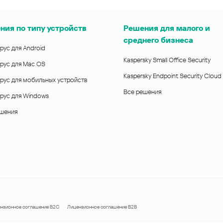
ния по типу устройств
Решения для малого и
среднего бизнеса
рус для Android
Kaspersky Small Office Security
рус для Mac OS
Kaspersky Endpoint Security Cloud
рус для мобильных устройств
Все решения
рус для Windows
ешения
нзионное соглашение B2C
Лицензионное соглашение B2B