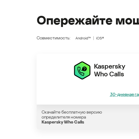
Опережайте мош
Совместимость:
Android™
iOS®
Kaspersky
Who Calls
30-дневная га
Скачайте бесплатную версию
определителя номера
Kaspersky Who Calls