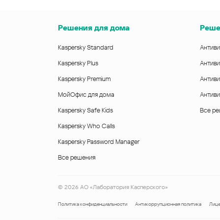
Решения для дома
Реше
Kaspersky Standard
Антиви
Kaspersky Plus
Антиви
Kaspersky Premium
Антиви
МойОфис для дома
Антиви
Kaspersky Safe Kids
Все р
Kaspersky Who Calls
Kaspersky Password Manager
Все решения
©
2026
АО «Лаборатория Касперского»
Политика конфиденциальности
Антикоррупционная политика
Лице