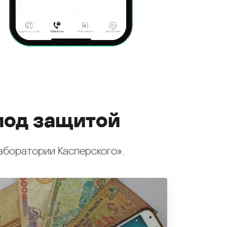
под защитой
аборатории Касперского».