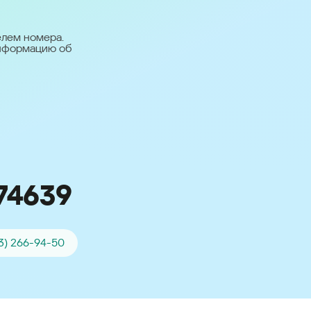
台灣 (Taiwan)
日本語 (Japan)
елем номера.
информацию об
Для всех других
стран
Глобальная версия
74639
3) 266-94-50