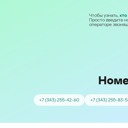
Ближний Восток
Чтобы узнать,
кто
Просто введите н
Middle East (English)
операторе звонящ
الشرق الأوسط (Arabic)
Номе
+7 (343) 255-42-60
+7 (343) 255-83-5