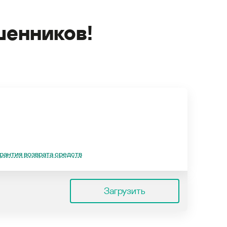
енников!
рантия возврата средств
Загрузить