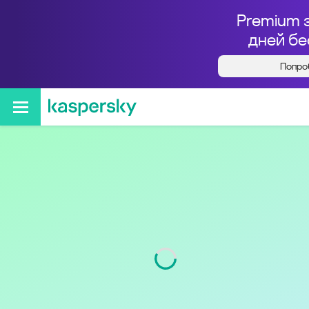
Premium 
дней бе
Попро
Кто звонил с номера
+73452561240
Регион
Тюменская обл.
Код
345