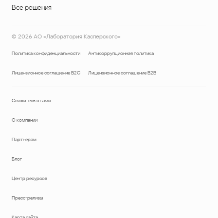
Все решения
©
2026
АО «Лаборатория Касперского»
Политика конфиденциальности
Антикоррупционная политика
Лицензионное соглашение B2C
Лицензионное соглашение B2B
Свяжитесь с нами
О компании
Партнерам
Блог
Центр ресурсов
Пресс-релизы
Карта сайта