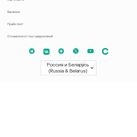
Вакансии
Прайс-лист
Отказаться от пуш-уведомлений
Россия и Белару́сь
(Russia & Belarus)
Северная и Южная Америки
América Latina
Brasil
United States
Canada - English