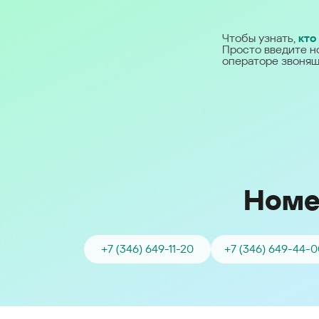
Ближний Восток
Чтобы узнать,
кто
Просто введите н
Middle East (English)
операторе звонящ
الشرق الأوسط (Arabic)
Номе
+7 (346) 649-11-20
+7 (346) 649-44-0