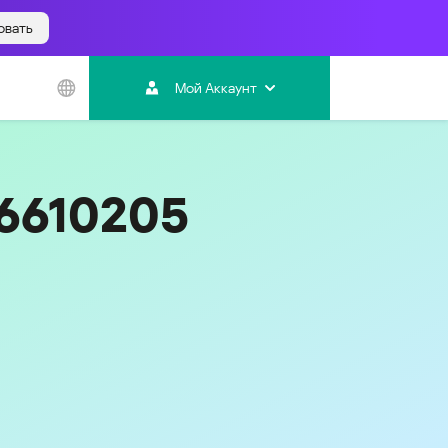
овать
Азиатско-
Тихоокеанский
Мой Аккаунт
регион
Australia
India
66610205
Indonesia (Bahasa)
Malaysia - English
Malaysia - Bahasa Melayu
New Zealand
Việt Nam
ไทย (Thailand)
Код
346
한국 (Korea)
中国 (China)
香港特別行政區 (Hong Kong SAR)