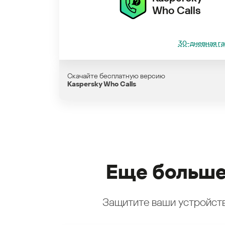
Who Calls
30-дневная га
Скачайте бесплатную версию
Kaspersky Who Calls
Еще больше
Защитите ваши устройств