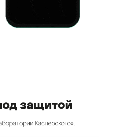
под защитой
аборатории Касперского».