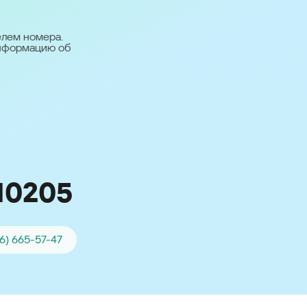
台灣 (Taiwan)
日本語 (Japan)
елем номера.
информацию об
Для всех других
стран
Глобальная версия
10205
46) 665-57-47