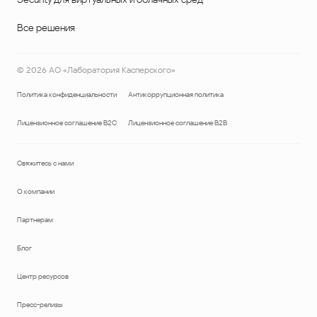
Все решения
©
2026
АО «Лаборатория Касперского»
Политика конфиденциальности
Антикоррупционная политика
Лицензионное соглашение B2C
Лицензионное соглашение B2B
Свяжитесь с нами
О компании
Партнерам
Блог
Центр ресурсов
Пресс-релизы