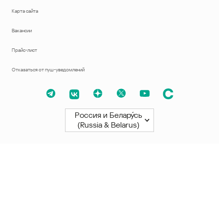
Карта сайта
Вакансии
Прайс-лист
Отказаться от пуш-уведомлений
Россия и Белару́сь
(Russia & Belarus)
Северная и Южная Америки
América Latina
Brasil
United States