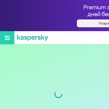
Premium 
дней бе
Попро
Кто звонил с номера
+73472119000
Регион
Республика
Башкортостан
Код
347