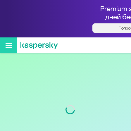
Premium 
дней бе
Попро
Кто звонил с номера
+73499545000
Регион
Ямало-Ненецкий АО
Код
349