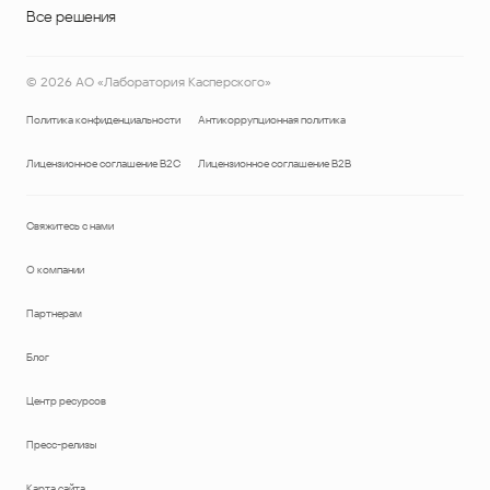
Все решения
©
2026
АО «Лаборатория Касперского»
Политика конфиденциальности
Антикоррупционная политика
Лицензионное соглашение B2C
Лицензионное соглашение B2B
Свяжитесь с нами
О компании
Партнерам
Блог
Центр ресурсов
Пресс-релизы
Карта сайта