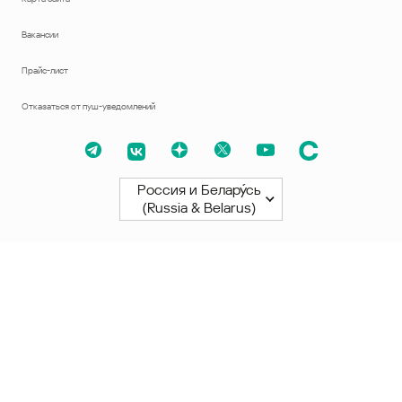
Вакансии
Прайс-лист
Отказаться от пуш-уведомлений
Россия и Белару́сь
(Russia & Belarus)
Северная и Южная Америки
América Latina
Brasil
United States
Canada - English