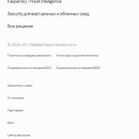
Kaspersky Threat Intelligence
Security для виртуальных и облачных сред
Все решения
©
2026
АО «Лаборатория Касперского»
Политика конфиденциальности
Антикоррупционная политика
Лицензионное соглашение B2C
Лицензионное соглашение B2B
Свяжитесь с нами
О компании
Партнерам
Блог
Центр ресурсов