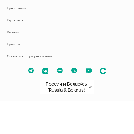
Пресс-релизы
Карта сайта
Вакансии
Прайс-лист
Отказаться от пуш-уведомлений
Россия и Белару́сь
(Russia & Belarus)
Северная и Южная Америки
América Latina