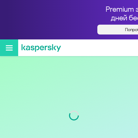
Premium 
дней бе
Попро
Кто звонил с номера
+73842215205
Регион
Кемеровская обл.
Код
384