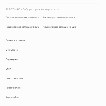
©
2026
АО «Лаборатория Касперского»
Политика конфиденциальности
Антикоррупционная политика
Лицензионное соглашение B2C
Лицензионное соглашение B2B
Свяжитесь с нами
О компании
Партнерам
Блог
Центр ресурсов
Пресс-релизы
Карта сайта