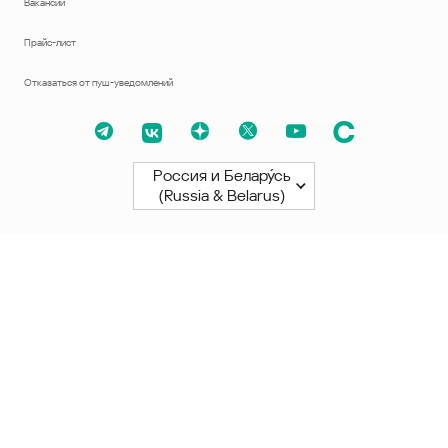
Вакансии
Прайс-лист
Отказаться от пуш-уведомлений
Россия и Белару́сь
(Russia & Belarus)
Северная и Южная Америки
América Latina
Brasil
United States
Canada - English
Canada - Français