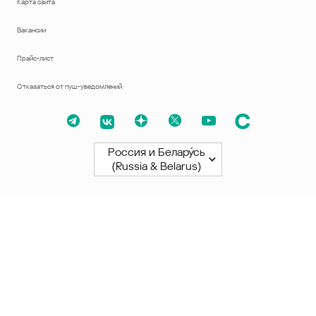
Карта сайта
Вакансии
Прайс-лист
Отказаться от пуш-уведомлений
Россия и Белару́сь
(Russia & Belarus)
Северная и Южная Америки
América Latina
Brasil
United States