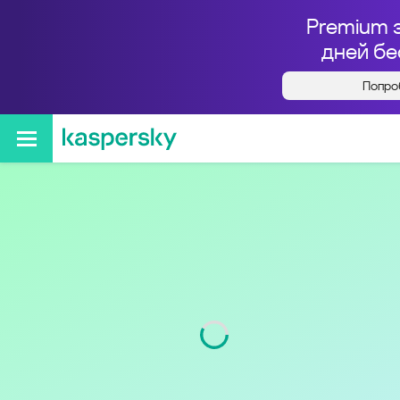
Premium 
дней бе
Попро
Кто звонил с номера
+73952566995
Регион
Иркутская обл.
Код
395