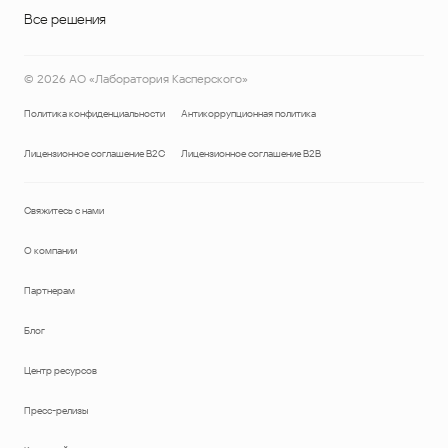
Все решения
©
2026
АО «Лаборатория Касперского»
Политика конфиденциальности
Антикоррупционная политика
Лицензионное соглашение B2C
Лицензионное соглашение B2B
Свяжитесь с нами
О компании
Партнерам
Блог
Центр ресурсов
Пресс-релизы