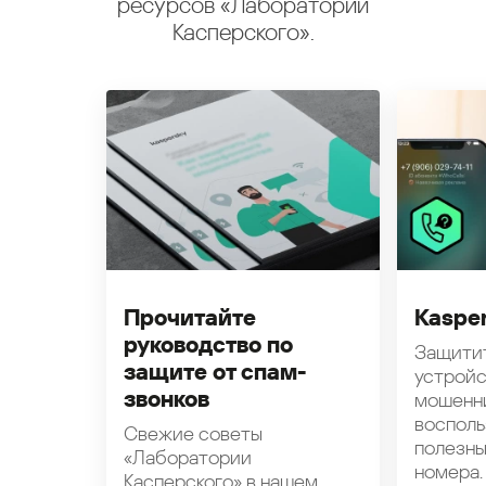
ресурсов «Лаборатории
Касперского».
Прочитайте
Kasper
руководство по
Защити
защите от спам-
устройс
звонков
мошенн
восполь
Свежие советы
полезн
«Лаборатории
номера.
Касперского» в нашем