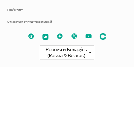
Прайс-лист
Отказаться от пуш-уведомлений
Россия и Белару́сь
(Russia & Belarus)
Северная и Южная Америки
América Latina
Brasil
United States
Canada - English
Canada - Français