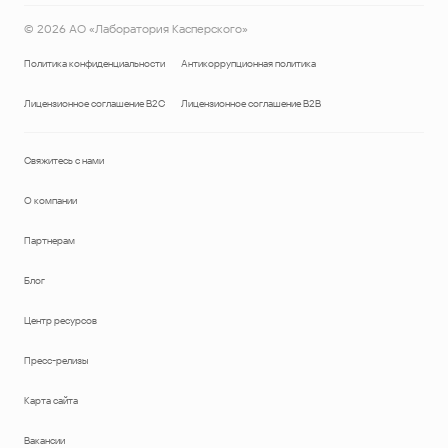
©
2026
АО «Лаборатория Касперского»
Политика конфиденциальности
Антикоррупционная политика
Лицензионное соглашение B2C
Лицензионное соглашение B2B
Свяжитесь с нами
О компании
Партнерам
Блог
Центр ресурсов
Пресс-релизы
Карта сайта
Вакансии