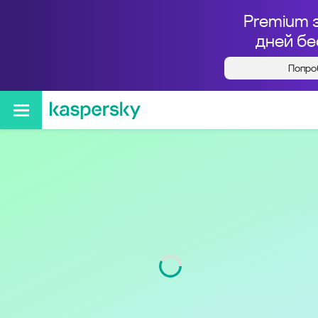
Premium 
дней бе
Попро
Кто звонил с номера
+74012722680
Регион
Калининградская обл.
Код
401