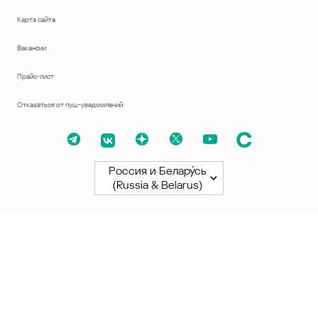
Карта сайта
Вакансии
Прайс-лист
Отказаться от пуш-уведомлений
Россия и Белару́сь
(Russia & Belarus)
Северная и Южная Америки
América Latina
Brasil