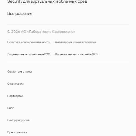
Security для виртуальных и облачных сред
Все решения
©
2026
АО «Лаборатория Касперского»
Политика конфиденциальности
Антикоррупционная политика
Лицензионное соглашение B2C
Лицензионное соглашение B2B
Свяжитесь с нами
О компании
Партнерам
Блог
Центр ресурсов
Пресс-релизы