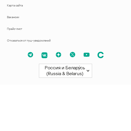
Карта сайта
Вакансии
Прайс-лист
Отказаться от пуш-уведомлений
Россия и Белару́сь
(Russia & Belarus)
Северная и Южная Америки
América Latina
Brasil
United States