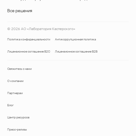
Все решения
©
2026
АО «Лаборатория Касперского»
Политика конфиденциальности
Антикоррупционная политика
Лицензионное соглашение B2C
Лицензионное соглашение B2B
Свяжитесь с нами
О компании
Партнерам
Блог
Центр ресурсов
Пресс-релизы