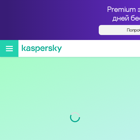
Premium 
дней бе
Попро
Кто звонил с номера
+74832320596
Регион
Брянская обл.
Код
483