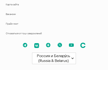
Карта сайта
Вакансии
Прайс-лист
Отказаться от пуш-уведомлений
Россия и Белару́сь
(Russia & Belarus)
Северная и Южная Америки
América Latina
Brasil
United States