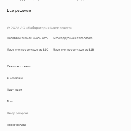
Все решения
©
2026
АО «Лаборатория Касперского»
Политика конфиденциальности
Антикоррупционная политика
Лицензионное соглашение B2C
Лицензионное соглашение B2B
Свяжитесь с нами
О компании
Партнерам
Блог
Центр ресурсов
Пресс-релизы