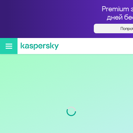
Premium 
дней бе
Попро
Кто звонил с номера
+74843925705
Регион
Калужская обл.
Код
484