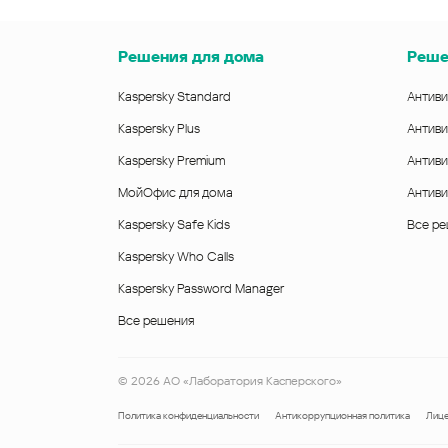
Решения для дома
Реше
Kaspersky Standard
Антиви
Kaspersky Plus
Антиви
Kaspersky Premium
Антиви
МойОфис для дома
Антиви
Kaspersky Safe Kids
Все р
Kaspersky Who Calls
Kaspersky Password Manager
Все решения
©
2026
АО «Лаборатория Касперского»
Политика конфиденциальности
Антикоррупционная политика
Лице