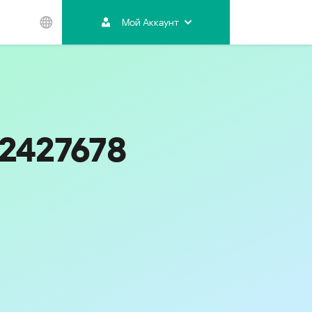
Мой Аккаунт
Азиатско-
Тихоокеанский
регион
Australia
India
42427678
Indonesia (Bahasa)
Malaysia - English
Malaysia - Bahasa Melayu
New Zealand
Việt Nam
ไทย (Thailand)
Код
494
한국 (Korea)
中国 (China)
香港特別行政區 (Hong Kong SAR)