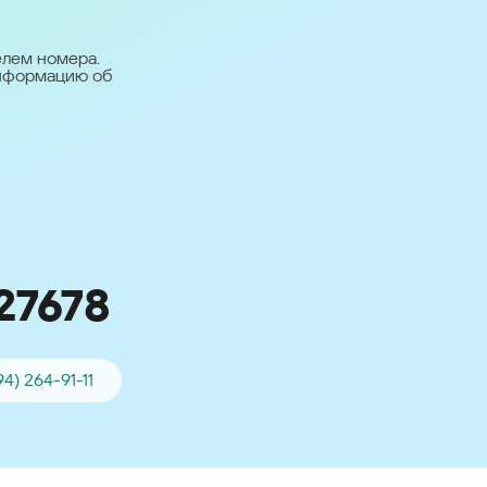
台灣 (Taiwan)
日本語 (Japan)
елем номера.
информацию об
Для всех других
стран
Глобальная версия
27678
94) 264-91-11