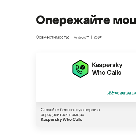
Опережайте мош
Совместимость:
Android™
iOS®
Kaspersky
Who Calls
30-дневная га
Скачайте бесплатную версию
определителя номера
Kaspersky Who Calls