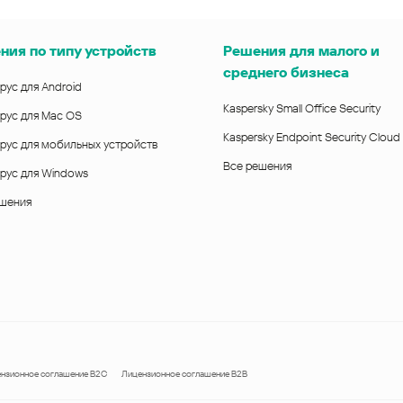
ния по типу устройств
Решения для малого и
среднего бизнеса
рус для Android
Kaspersky Small Office Security
рус для Mac OS
Kaspersky Endpoint Security Cloud
рус для мобильных устройств
Все решения
рус для Windows
ешения
нзионное соглашение B2C
Лицензионное соглашение B2B