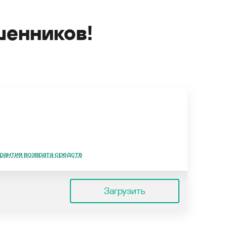
енников!
рантия возврата средств
Загрузить