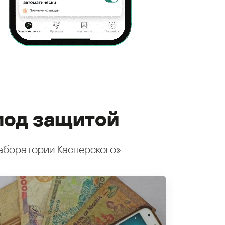
под защитой
аборатории Касперского».