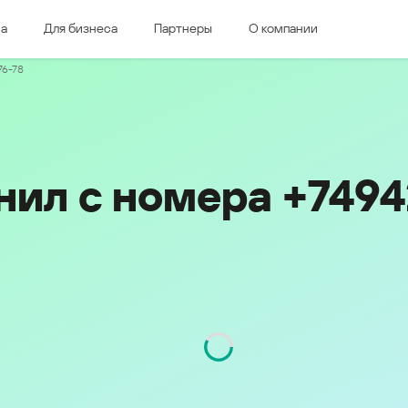
ма
Для бизнеса
Партнеры
О компании
дная Европа
Восточная Европа
76-78
e & Luxembourg
Česká republika
k
Magyarország
land & Schweiz
Polska
România
нил с номера +749
Srbija
Svizzera
Türkiye
nd
Ελλάδα (Greece)
България (Bulgaria)
ich
Қазақстан - Русский (Kazakhstan -
Russian)
Қазақстан - Қазақша (Kazakhstan -
Kazakh)
Россия и Белару́сь (Russia &
Kingdom
Belarus)