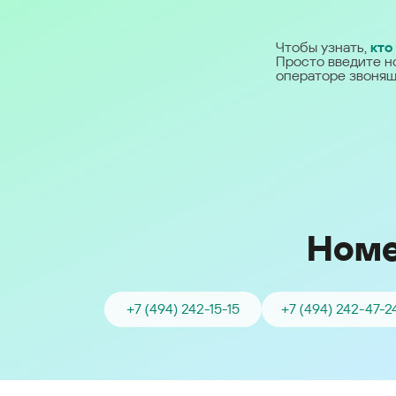
Ближний Восток
Чтобы узнать,
кто
Просто введите н
Middle East (English)
операторе звонящ
الشرق الأوسط (Arabic)
Номе
+7 (494) 242-15-15
+7 (494) 242-47-2