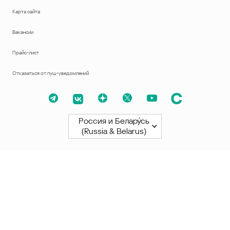
Карта сайта
Вакансии
Прайс-лист
Отказаться от пуш-уведомлений
Россия и Белару́сь
(Russia & Belarus)
Северная и Южная Америки
América Latina
Brasil
United States