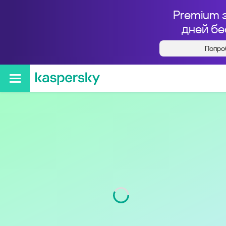
Premium 
дней бе
Попро
Кто звонил с номера
+74950115243
Регион
г. Москва и Московская
обл.
Код
495