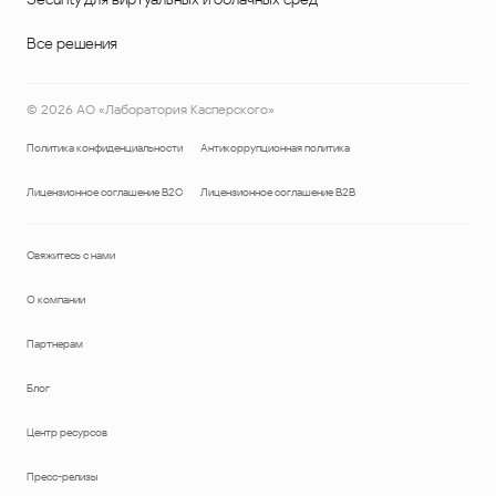
Все решения
©
2026
АО «Лаборатория Касперского»
Политика конфиденциальности
Антикоррупционная политика
Лицензионное соглашение B2C
Лицензионное соглашение B2B
Свяжитесь с нами
О компании
Партнерам
Блог
Центр ресурсов
Пресс-релизы