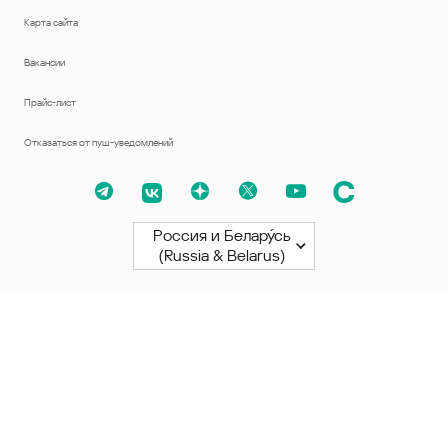
Карта сайта
Вакансии
Прайс-лист
Отказаться от пуш-уведомлений
Россия и Белару́сь
(Russia & Belarus)
Северная и Южная Америки
América Latina
Brasil
United States