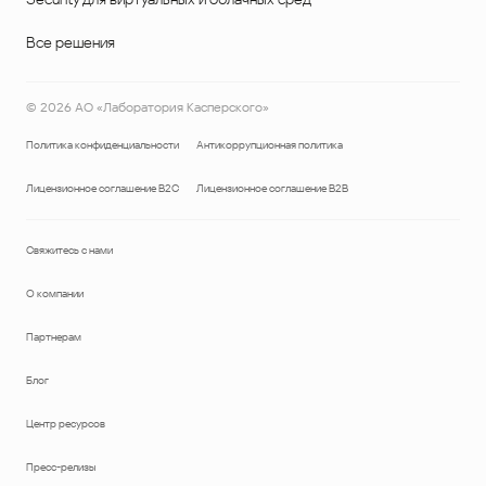
Все решения
©
2026
АО «Лаборатория Касперского»
Политика конфиденциальности
Антикоррупционная политика
Лицензионное соглашение B2C
Лицензионное соглашение B2B
Свяжитесь с нами
О компании
Партнерам
Блог
Центр ресурсов
Пресс-релизы