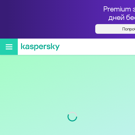
Premium 
дней бе
Попро
Кто звонил с номера
+74951200403
Регион
г. Москва и Московская
обл.
Код
495