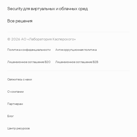
Security для виртуальных и облачных сред
Все решения
©
2026
АО «Лаборатория Касперского»
Политика конфиденциальности
Антикоррупционная политика
Лицензионное соглашение B2C
Лицензионное соглашение B2B
Свяжитесь с нами
О компании
Партнерам
Блог
Центр ресурсов