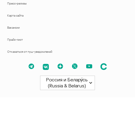
Пресс-релизы
Карта сайта
Вакансии
Прайс-лист
Отказаться от пуш-уведомлений
Россия и Белару́сь
(Russia & Belarus)
Северная и Южная Америки
América Latina
Brasil