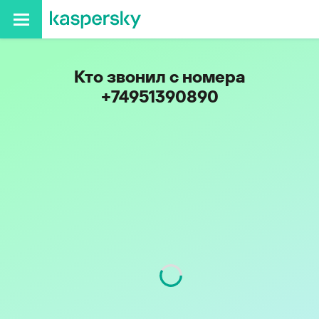
Кто звонил с номера
+74951390890
Регион
г. Москва и Московская
обл.
Код
495