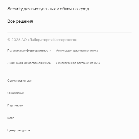
Security для виртуальных и облачных сред
Все решения
©
2026
АО «Лаборатория Касперского»
Политика конфиденциальности
Антикоррупционная политика
Лицензионное соглашение B2C
Лицензионное соглашение B2B
Свяжитесь с нами
О компании
Партнерам
Блог
Центр ресурсов