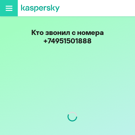
Кто звонил с номера
+74951501888
Регион
г. Москва и Московская
обл.
Код
495