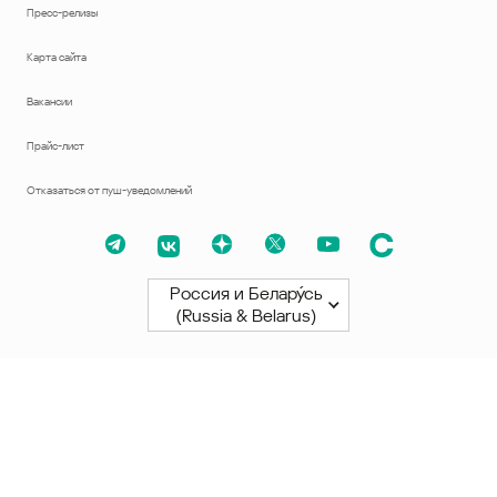
Пресс-релизы
Карта сайта
Вакансии
Прайс-лист
Отказаться от пуш-уведомлений
Россия и Белару́сь
(Russia & Belarus)
Северная и Южная Америки
América Latina
Brasil