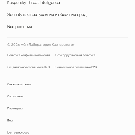
Kaspersky Threat Intelligence
Security для виртуальных и облачных сред
Все решения
©
2026
АО «Лаборатория Касперского»
Политика конфиденциальности
Антикоррупционная политика
Лицензионное соглашение B2C
Лицензионное соглашение B2B
Свяжитесь с нами
О компании
Партнерам
Блог
Центр ресурсов