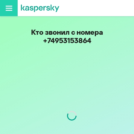
Кто звонил с номера
+74953153864
Регион
г. Москва и Московская
обл.
Код
495