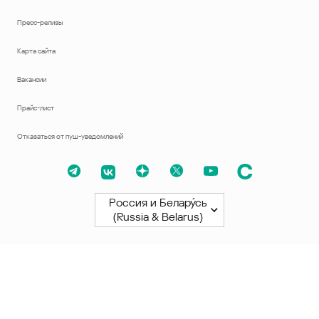
Пресс-релизы
Карта сайта
Вакансии
Прайс-лист
Отказаться от пуш-уведомлений
Россия и Белару́сь
(Russia & Belarus)
Северная и Южная Америки
América Latina