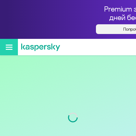
Premium 
дней бе
Попро
Кто звонил с номера
+74954116550
Регион
г. Москва и Московская
обл.
Код
495