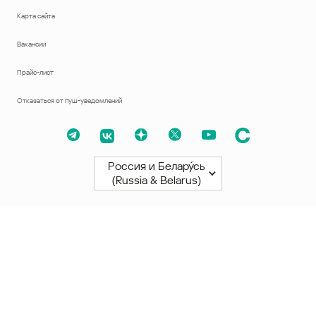
Карта сайта
Вакансии
Прайс-лист
Отказаться от пуш-уведомлений
Россия и Белару́сь
(Russia & Belarus)
Северная и Южная Америки
América Latina
Brasil
United States