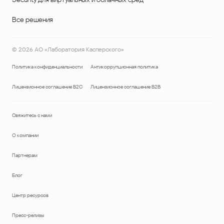
Все решения
©
2026
АО «Лаборатория Касперского»
Политика конфиденциальности
Антикоррупционная политика
Лицензионное соглашение B2C
Лицензионное соглашение B2B
Свяжитесь с нами
О компании
Партнерам
Блог
Центр ресурсов
Пресс-релизы