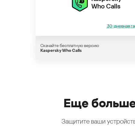
Who Calls
30-дневная га
Скачайте бесплатную версию
Kaspersky Who Calls
Еще больше
Защитите ваши устройств