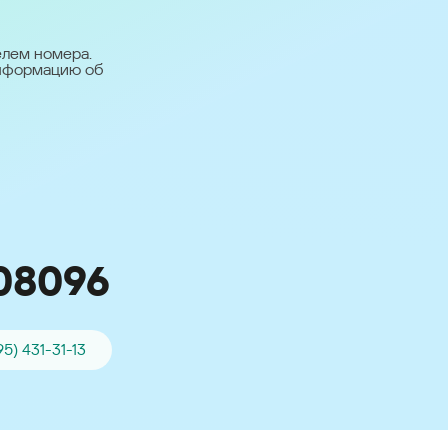
台灣 (Taiwan)
日本語 (Japan)
елем номера.
информацию об
Для всех других
стран
Глобальная версия
08096
95) 431-31-13