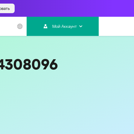
овать
Азиатско-
Тихоокеанский
Мой Аккаунт
регион
Australia
India
54308096
Indonesia (Bahasa)
Malaysia - English
Malaysia - Bahasa Melayu
New Zealand
Việt Nam
ไทย (Thailand)
Код
495
한국 (Korea)
中国 (China)
香港特別行政區 (Hong Kong SAR)