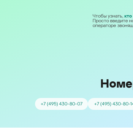
Ближний Восток
Чтобы узнать,
кто
Просто введите н
Middle East (English)
операторе звонящ
الشرق الأوسط (Arabic)
Номе
+7 (495) 430-80-07
+7 (495) 430-80-1