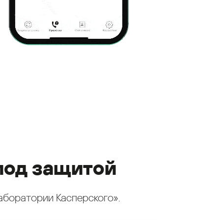
под защитой
аборатории Касперского».