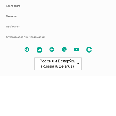
Карта сайта
Вакансии
Прайс-лист
Отказаться от пуш-уведомлений
Россия и Белару́сь
(Russia & Belarus)
Северная и Южная Америки
América Latina
Brasil
United States