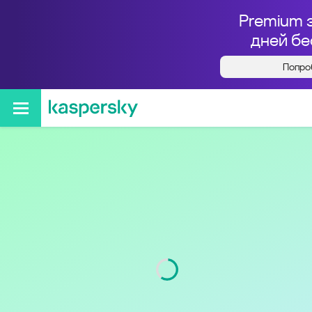
Premium 
дней бе
Попро
Кто звонил с номера
+74954765202
Регион
г. Москва и Московская
обл.
Код
495