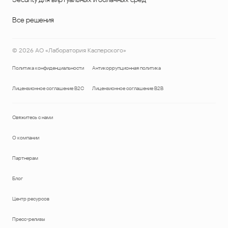
Все решения
©
2026
АО «Лаборатория Касперского»
Политика конфиденциальности
Антикоррупционная политика
Лицензионное соглашение B2C
Лицензионное соглашение B2B
Свяжитесь с нами
О компании
Партнерам
Блог
Центр ресурсов
Пресс-релизы