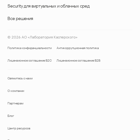
Security для виртуальных и облачных сред
Все решения
©
2026
АО «Лаборатория Касперского»
Политика конфиденциальности
Антикоррупционная политика
Лицензионное соглашение B2C
Лицензионное соглашение B2B
Свяжитесь с нами
О компании
Партнерам
Блог
Центр ресурсов