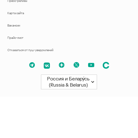
Пресс-релизы
Карта сайта
Вакансии
Прайс-лист
Отказаться от пуш-уведомлений
Россия и Белару́сь
(Russia & Belarus)
Северная и Южная Америки
América Latina
Brasil