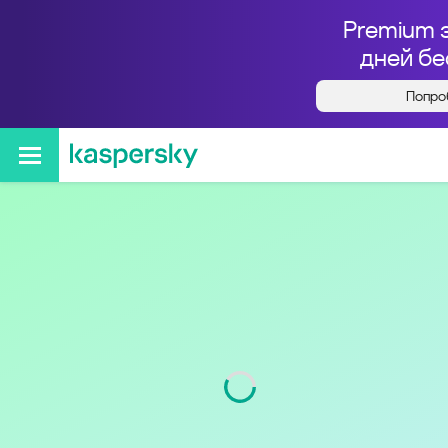
Premium 
дней бе
Попро
Кто звонил с номера
+74956657575
Регион
г. Москва и Московская
обл.
Код
495