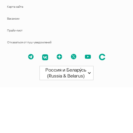
Карта сайта
Вакансии
Прайс-лист
Отказаться от пуш-уведомлений
Россия и Белару́сь
(Russia & Belarus)
Северная и Южная Америки
América Latina
Brasil
United States