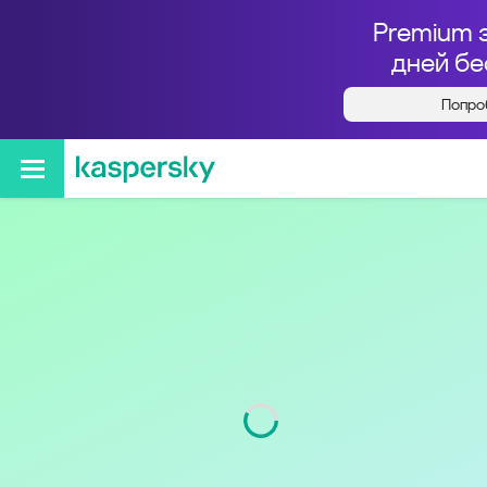
Premium 
дней бе
Попро
Кто звонил с номера
+74957488748
Регион
г. Москва и Московская
обл.
Код
495