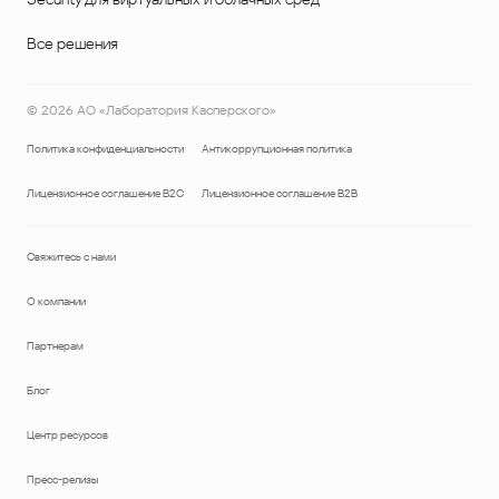
Все решения
©
2026
АО «Лаборатория Касперского»
Политика конфиденциальности
Антикоррупционная политика
Лицензионное соглашение B2C
Лицензионное соглашение B2B
Свяжитесь с нами
О компании
Партнерам
Блог
Центр ресурсов
Пресс-релизы