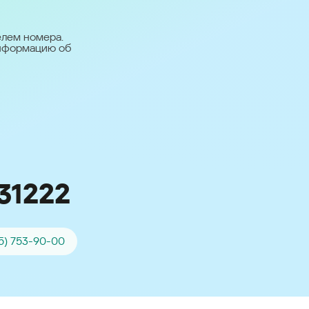
台灣 (Taiwan)
日本語 (Japan)
елем номера.
информацию об
Для всех других
стран
Глобальная версия
31222
5) 753-90-00