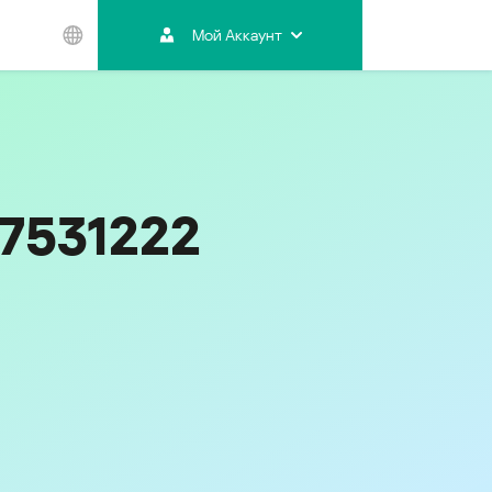
Мой Аккаунт
Азиатско-
Тихоокеанский
регион
Australia
India
57531222
Indonesia (Bahasa)
Malaysia - English
Malaysia - Bahasa Melayu
New Zealand
Việt Nam
ไทย (Thailand)
Код
495
한국 (Korea)
中国 (China)
香港特別行政區 (Hong Kong SAR)