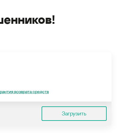
енников!
рантия возврата средств
Загрузить