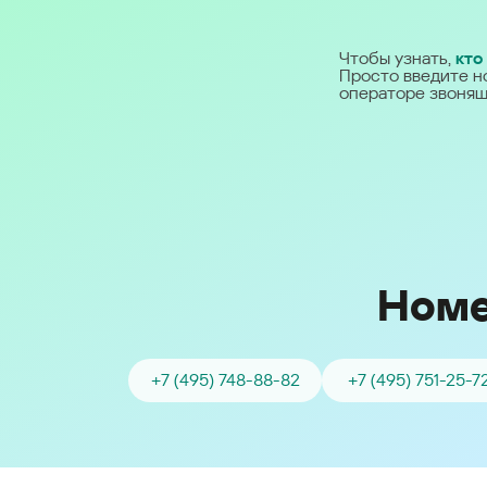
Ближний Восток
Чтобы узнать,
кто
Просто введите н
Middle East (English)
операторе звонящ
الشرق الأوسط (Arabic)
Номе
+7 (495) 748-88-82
+7 (495) 751-25-7