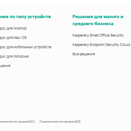
ния по типу устройств
Решения для малого и
среднего бизнеса
рус для Android
Kaspersky Small Office Security
рус для Mac OS
Kaspersky Endpoint Security Cloud
рус для мобильных устройств
Все решения
рус для Windows
ешения
нзионное соглашение B2C
Лицензионное соглашение B2B