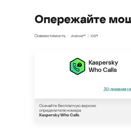
Опережайте мош
Совместимость:
Android™
iOS®
Kaspersky
Who Calls
30-дневная га
Скачайте бесплатную версию
определителя номера
Kaspersky Who Calls