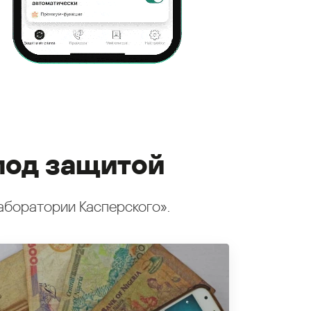
под защитой
аборатории Касперского».