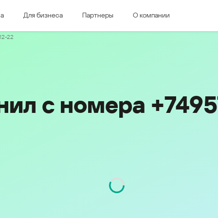
ма
Для бизнеса
Партнеры
О компании
дная Европа
Восточная Европа
-12-22
e & Luxembourg
Česká republika
k
Magyarország
land & Schweiz
Polska
România
нил с номера +749
Srbija
Svizzera
Türkiye
nd
Ελλάδα (Greece)
България (Bulgaria)
ich
Қазақстан - Русский (Kazakhstan -
Russian)
я обл.
Қазақстан - Қазақша (Kazakhstan -
Kazakh)
Россия и Белару́сь (Russia &
Kingdom
Belarus)