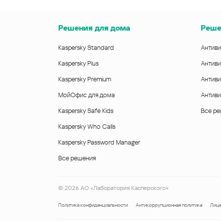
Решения для дома
Реше
Kaspersky Standard
Антиви
Kaspersky Plus
Антиви
Kaspersky Premium
Антиви
МойОфис для дома
Антиви
Kaspersky Safe Kids
Все р
Kaspersky Who Calls
Kaspersky Password Manager
Все решения
©
2026
АО «Лаборатория Касперского»
Политика конфиденциальности
Антикоррупционная политика
Лице