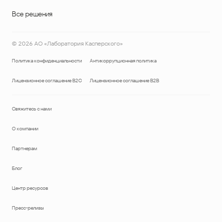
Все решения
©
2026
АО «Лаборатория Касперского»
Политика конфиденциальности
Антикоррупционная политика
Лицензионное соглашение B2C
Лицензионное соглашение B2B
Свяжитесь с нами
О компании
Партнерам
Блог
Центр ресурсов
Пресс-релизы