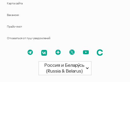
Карта сайта
Вакансии
Прайс-лист
Отказаться от пуш-уведомлений
Россия и Белару́сь
(Russia & Belarus)
Северная и Южная Америки
América Latina
Brasil
United States