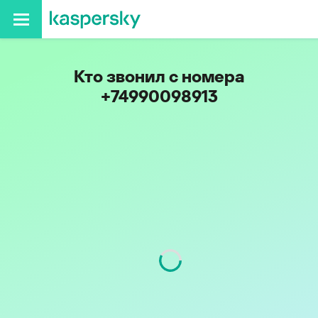
Кто звонил с номера
+74990098913
Регион
г. Москва
Код
499