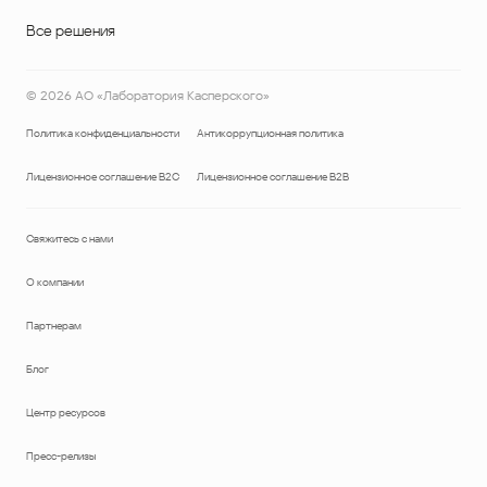
Все решения
©
2026
АО «Лаборатория Касперского»
Политика конфиденциальности
Антикоррупционная политика
Лицензионное соглашение B2C
Лицензионное соглашение B2B
Свяжитесь с нами
О компании
Партнерам
Блог
Центр ресурсов
Пресс-релизы