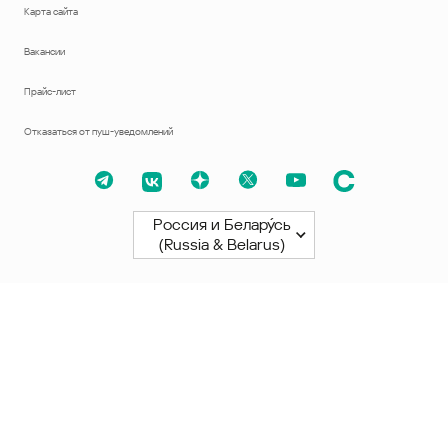
Карта сайта
Вакансии
Прайс-лист
Отказаться от пуш-уведомлений
Россия и Белару́сь
(Russia & Belarus)
Северная и Южная Америки
América Latina
Brasil
United States