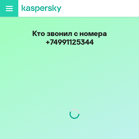
Кто звонил с номера
+74991125344
Регион
г. Москва
Код
499