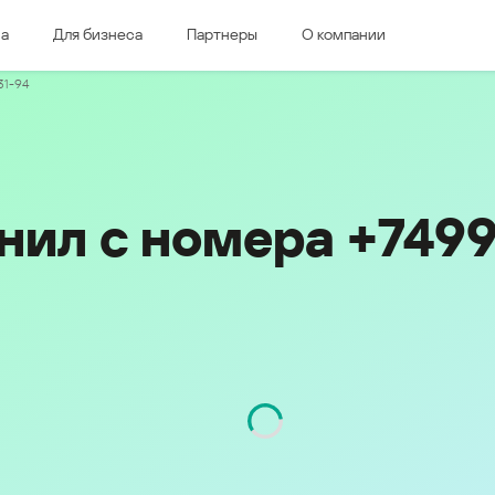
ма
Для бизнеса
Партнеры
О компании
дная Европа
Восточная Европа
31-94
e & Luxembourg
Česká republika
k
Magyarország
land & Schweiz
Polska
România
нил с номера +749
Srbija
Svizzera
Türkiye
nd
Ελλάδα (Greece)
България (Bulgaria)
ich
Қазақстан - Русский (Kazakhstan -
Russian)
Қазақстан - Қазақша (Kazakhstan -
Kazakh)
Россия и Белару́сь (Russia &
Kingdom
Belarus)