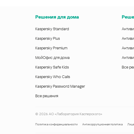
Решения для дома
Реше
Kaspersky Standard
Антиви
Kaspersky Plus
Антиви
Kaspersky Premium
Антиви
МойОфис для дома
Антиви
Kaspersky Safe Kids
Все р
Kaspersky Who Calls
Kaspersky Password Manager
Все решения
©
2026
АО «Лаборатория Касперского»
Политика конфиденциальности
Антикоррупционная политика
Лице