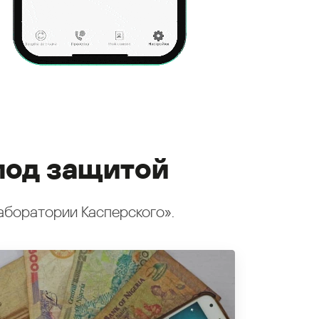
под защитой
аборатории Касперского».