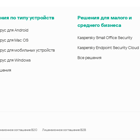
ния по типу устройств
Решения для малого и
среднего бизнеса
рус для Android
Kaspersky Small Office Security
рус для Mac OS
Kaspersky Endpoint Security Cloud
рус для мобильных устройств
Все решения
рус для Windows
ешения
нзионное соглашение B2C
Лицензионное соглашение B2B