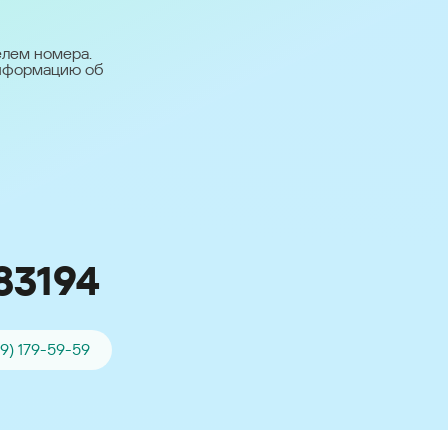
台灣 (Taiwan)
日本語 (Japan)
елем номера.
информацию об
Для всех других
стран
Глобальная версия
83194
99) 179-59-59