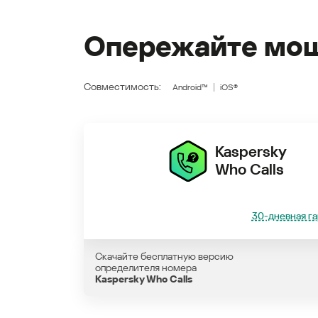
Опережайте мош
Совместимость:
Android™
iOS®
Kaspersky
Who Calls
30-дневная га
Скачайте бесплатную версию
определителя номера
Kaspersky Who Calls