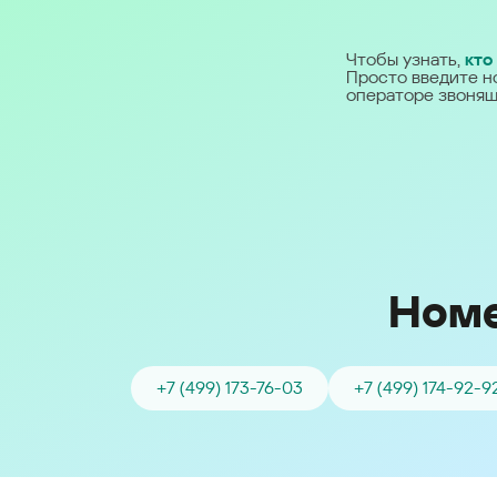
Ближний Восток
Чтобы узнать,
кто
Просто введите н
Middle East (English)
операторе звонящ
الشرق الأوسط (Arabic)
Номе
+7 (499) 173-76-03
+7 (499) 174-92-9