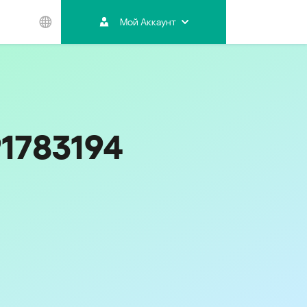
Мой Аккаунт
Азиатско-
Тихоокеанский
регион
Australia
India
91783194
Indonesia (Bahasa)
Malaysia - English
Malaysia - Bahasa Melayu
New Zealand
Việt Nam
ไทย (Thailand)
Код
499
한국 (Korea)
中国 (China)
香港特別行政區 (Hong Kong SAR)