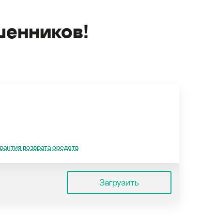
енников!
рантия возврата средств
Загрузить