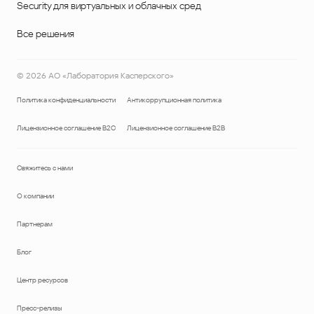
Security для виртуальных и облачных сред
Все решения
©
2026
АО «Лаборатория Касперского»
Политика конфиденциальности
Антикоррупционная политика
Лицензионное соглашение B2C
Лицензионное соглашение B2B
Свяжитесь с нами
О компании
Партнерам
Блог
Центр ресурсов
Пресс-релизы