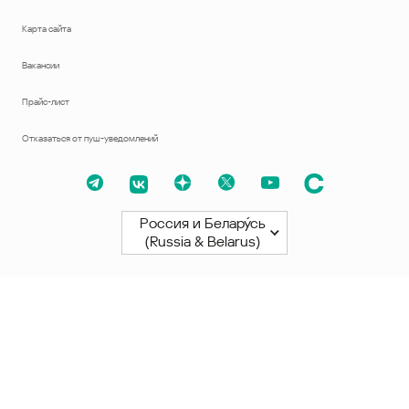
Карта сайта
Вакансии
Прайс-лист
Отказаться от пуш-уведомлений
Россия и Белару́сь
(Russia & Belarus)
Северная и Южная Америки
América Latina
Brasil