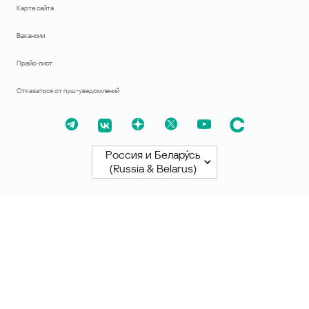
Карта сайта
Вакансии
Прайс-лист
Отказаться от пуш-уведомлений
Россия и Белару́сь
(Russia & Belarus)
Северная и Южная Америки
América Latina
Brasil
United States