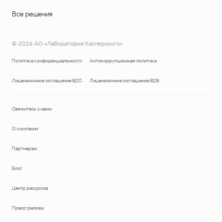
Все решения
©
2026
АО «Лаборатория Касперского»
Политика конфиденциальности
Антикоррупционная политика
Лицензионное соглашение B2C
Лицензионное соглашение B2B
Свяжитесь с нами
О компании
Партнерам
Блог
Центр ресурсов
Пресс-релизы