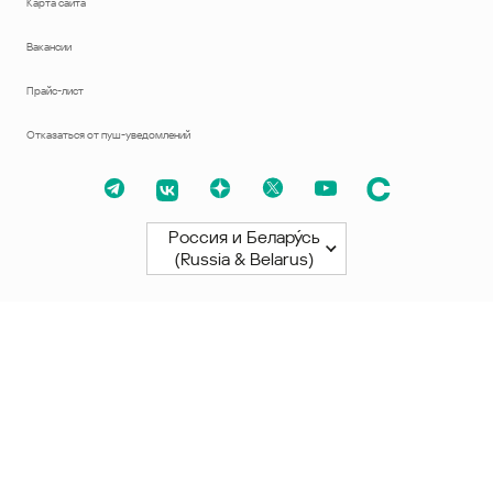
Карта сайта
Вакансии
Прайс-лист
Отказаться от пуш-уведомлений
Россия и Белару́сь
(Russia & Belarus)
Северная и Южная Америки
América Latina
Brasil
United States