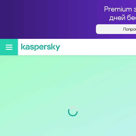
Premium 
дней бе
Попро
Кто звонил с номера
+74996497130
Регион
г. Москва
Код
499