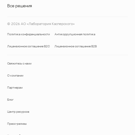
Все решения
©
2026
АО «Лаборатория Касперского»
Политика конфиденциальности
Антикоррупционная политика
Лицензионное соглашение B2C
Лицензионное соглашение B2B
Свяжитесь с нами
О компании
Партнерам
Блог
Центр ресурсов
Пресс-релизы