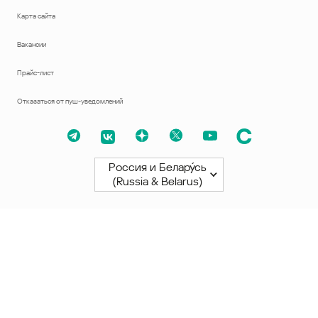
Карта сайта
Вакансии
Прайс-лист
Отказаться от пуш-уведомлений
Россия и Белару́сь
(Russia & Belarus)
Северная и Южная Америки
América Latina
Brasil
United States