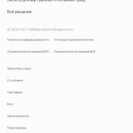
Все решения
©
2026
АО «Лаборатория Касперского»
Политика конфиденциальности
Антикоррупционная политика
Лицензионное соглашение B2C
Лицензионное соглашение B2B
Свяжитесь с нами
О компании
Партнерам
Блог
Центр ресурсов
Пресс-релизы