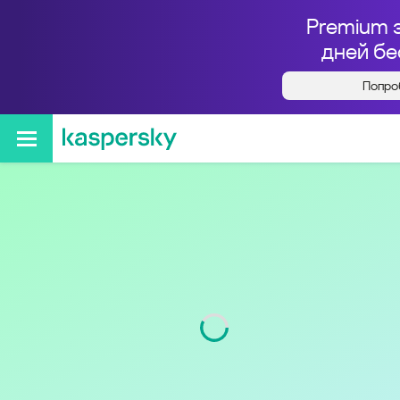
Premium 
дней бе
Попро
Кто звонил с номера
+74997025545
Регион
г. Москва
Код
499