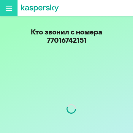
Кто звонил с номера
77016742151
Код
701
Оператор
Kcell/Activ