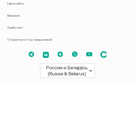
Карта сайта
Вакансии
Прайс-лист
Отказаться от пуш-уведомлений
Россия и Белару́сь
(Russia & Belarus)
Северная и Южная Америки
América Latina
Brasil
United States