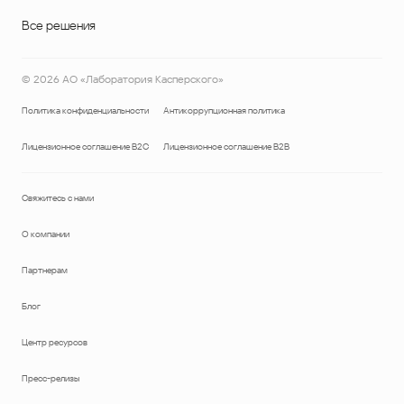
Все решения
©
2026
АО «Лаборатория Касперского»
Политика конфиденциальности
Антикоррупционная политика
Лицензионное соглашение B2C
Лицензионное соглашение B2B
Свяжитесь с нами
О компании
Партнерам
Блог
Центр ресурсов
Пресс-релизы