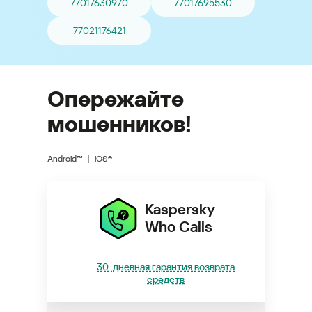
77017630970
77017695530
77021176421
Опережайте
мошенников!
Android™
iOS®
Kaspersky
Who Calls
30-дневная гарантия возврата
средств