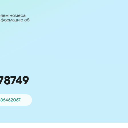
台灣 (Taiwan)
日本語 (Japan)
елем номера.
информацию об
Для всех других
стран
Глобальная версия
78749
086462067