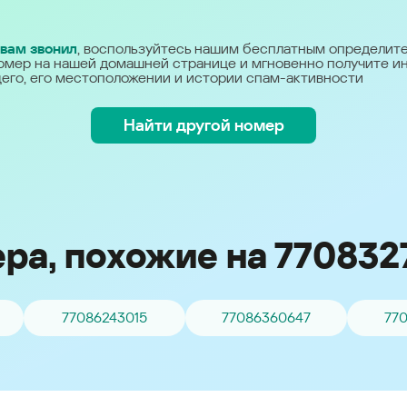
Україна (Ukraine)
 вам звонил
, воспользуйтесь нашим бесплатным определит
омер на нашей домашней странице и мгновенно получите 
его, его местоположении и истории спам-активности
Найти другой номер
ра, похожие на 770832
77086243015
77086360647
77