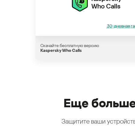
Who Calls
30-дневная га
Скачайте бесплатную версию
Kaspersky Who Calls
Еще больше
Защитите ваши устройств