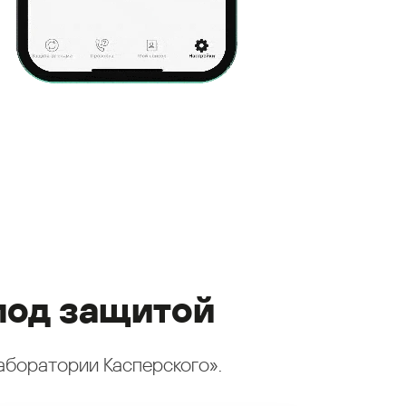
под защитой
аборатории Касперского».