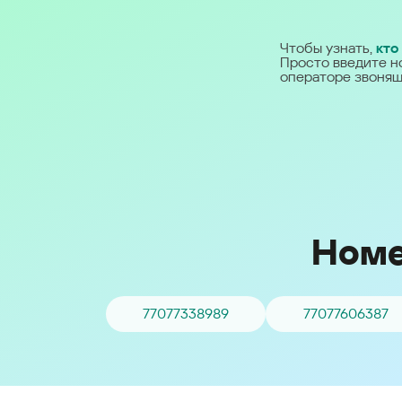
Ближний Восток
Чтобы узнать,
кто
Просто введите н
Middle East (English)
операторе звонящ
الشرق الأوسط (Arabic)
Номе
77077338989
77077606387