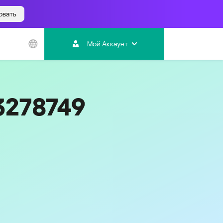
овать
Азиатско-
Тихоокеанский
Мой Аккаунт
регион
Australia
India
3278749
Indonesia (Bahasa)
Malaysia - English
Malaysia - Bahasa Melayu
New Zealand
Việt Nam
ไทย (Thailand)
한국 (Korea)
中国 (China)
香港特別行政區 (Hong Kong SAR)