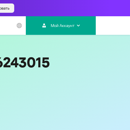
овать
Азиатско-
Тихоокеанский
Мой Аккаунт
регион
Australia
India
6243015
Indonesia (Bahasa)
Malaysia - English
Malaysia - Bahasa Melayu
New Zealand
Việt Nam
ไทย (Thailand)
한국 (Korea)
中国 (China)
香港特別行政區 (Hong Kong SAR)