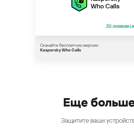
Who Calls
30-дневная га
Скачайте бесплатную версию
Kaspersky Who Calls
Еще больше
Защитите ваши устройств