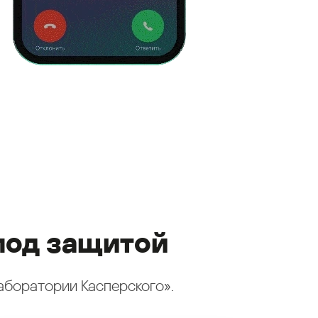
под защитой
аборатории Касперского».