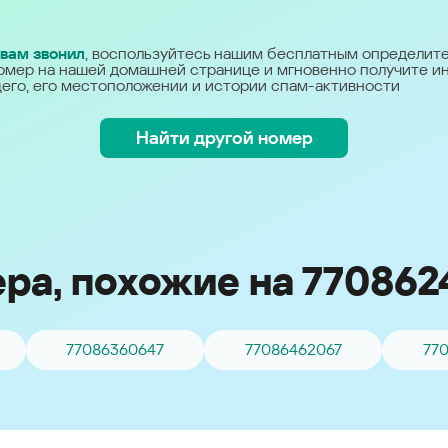
Україна (Ukraine)
 вам звонил
, воспользуйтесь нашим бесплатным определит
омер на нашей домашней странице и мгновенно получите 
его, его местоположении и истории спам-активности
Найти другой номер
ра, похожие на 770862
77086360647
77086462067
77