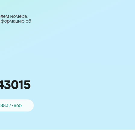
台灣 (Taiwan)
日本語 (Japan)
елем номера.
информацию об
Для всех других
стран
Глобальная версия
43015
088327865