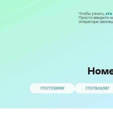
Ближний Восток
Чтобы узнать,
кто
Просто введите н
Middle East (English)
операторе звонящ
الشرق الأوسط (Arabic)
Номе
77077338989
77077606387