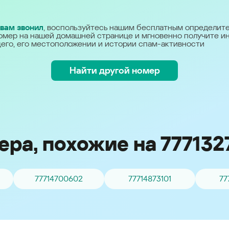
Україна (Ukraine)
 вам звонил
, воспользуйтесь нашим бесплатным определит
омер на нашей домашней странице и мгновенно получите 
его, его местоположении и истории спам-активности
Найти другой номер
ра, похожие на 777132
77714700602
77714873101
77