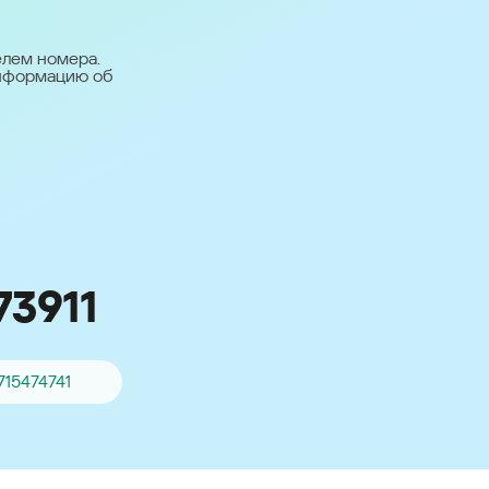
台灣 (Taiwan)
日本語 (Japan)
елем номера.
информацию об
Для всех других
стран
Глобальная версия
73911
715474741