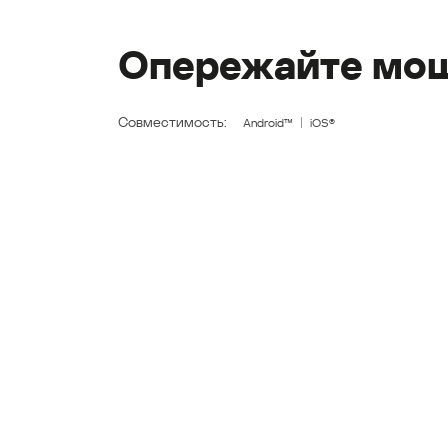
Опережайте мош
Совместимость:
Android™
iOS®
Kaspersky
Who Calls
30-дневная га
Скачайте бесплатную версию
определителя номера
Kaspersky Who Calls