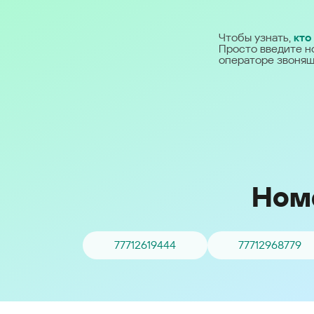
Ближний Восток
Чтобы узнать,
кто
Просто введите н
Middle East (English)
операторе звонящ
الشرق الأوسط (Arabic)
Номе
77712619444
77712968779