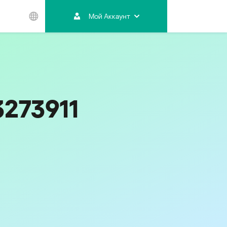
Мой Аккаунт
Азиатско-
Тихоокеанский
регион
Australia
India
3273911
Indonesia (Bahasa)
Malaysia - English
Malaysia - Bahasa Melayu
New Zealand
Việt Nam
ไทย (Thailand)
한국 (Korea)
中国 (China)
香港特別行政區 (Hong Kong SAR)