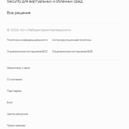
Security для виртуальных и облачных сред
Все решения
©
2026
АО «Лаборатория Касперского»
Политика конфиденциальности
Антикоррупционная политика
Лицензионное соглашение B2C
Лицензионное соглашение B2B
Свяжитесь с нами
О компании
Партнерам
Блог
Центр ресурсов
Пресс-релизы