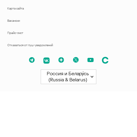
Карта сайта
Вакансии
Прайс-лист
Отказаться от пуш-уведомлений
Россия и Белару́сь
(Russia & Belarus)
Северная и Южная Америки
América Latina
Brasil