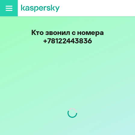
Кто звонил с номера
+78122443836
Регион
г. Санкт-Петербург
Код
812