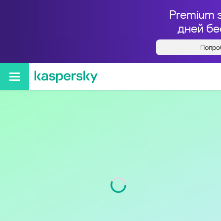
Premium 
дней бе
Попро
Кто звонил с номера
+78123182856
Регион
г. Санкт-Петербург
Код
812