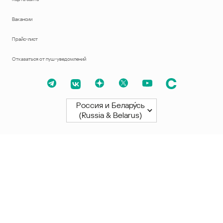
Вакансии
Прайс-лист
Отказаться от пуш-уведомлений
Россия и Белару́сь
(Russia & Belarus)
Северная и Южная Америки
América Latina
Brasil
United States
Canada - English