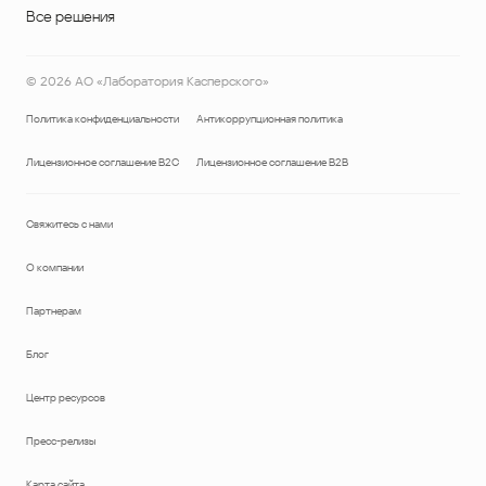
Все решения
©
2026
АО «Лаборатория Касперского»
Политика конфиденциальности
Антикоррупционная политика
Лицензионное соглашение B2C
Лицензионное соглашение B2B
Свяжитесь с нами
О компании
Партнерам
Блог
Центр ресурсов
Пресс-релизы
Карта сайта