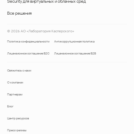
Security для виртуальных и облачных сред
Все решения
©
2026
АО «Лаборатория Касперского»
Политика конфиденциальности
Антикоррупционная политика
Лицензионное соглашение B2C
Лицензионное соглашение B2B
Свяжитесь с нами
О компании
Партнерам
Блог
Центр ресурсов
Пресс-релизы