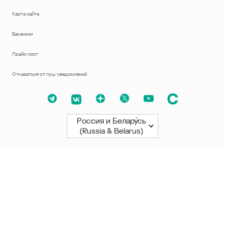
Карта сайта
Вакансии
Прайс-лист
Отказаться от пуш-уведомлений
Россия и Белару́сь
(Russia & Belarus)
Северная и Южная Америки
América Latina
Brasil