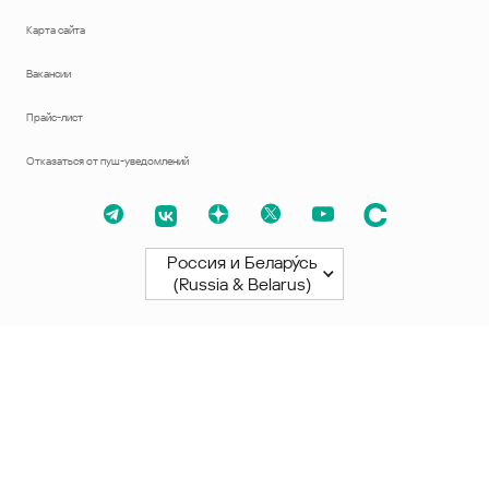
Карта сайта
Вакансии
Прайс-лист
Отказаться от пуш-уведомлений
Россия и Белару́сь
(Russia & Belarus)
Северная и Южная Америки
América Latina
Brasil