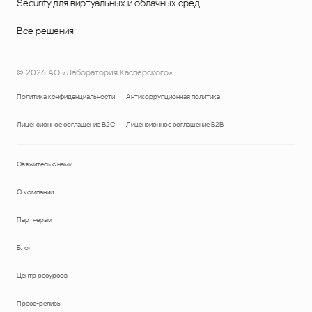
Security для виртуальных и облачных сред
Все решения
©
2026
АО «Лаборатория Касперского»
Политика конфиденциальности
Антикоррупционная политика
Лицензионное соглашение B2C
Лицензионное соглашение B2B
Свяжитесь с нами
О компании
Партнерам
Блог
Центр ресурсов
Пресс-релизы