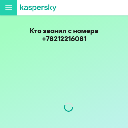
Кто звонил с номера
+78212216081
Регион
Республика Коми
Код
821