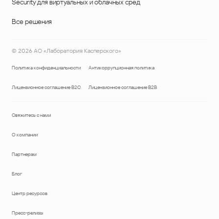
Security для виртуальных и облачных сред
Все решения
©
2026
АО «Лаборатория Касперского»
Политика конфиденциальности
Антикоррупционная политика
Лицензионное соглашение B2C
Лицензионное соглашение B2B
Свяжитесь с нами
О компании
Партнерам
Блог
Центр ресурсов
Пресс-релизы