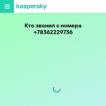
Кто звонил с номера
+78362229736
Регион
Республика Марий Эл
Код
836