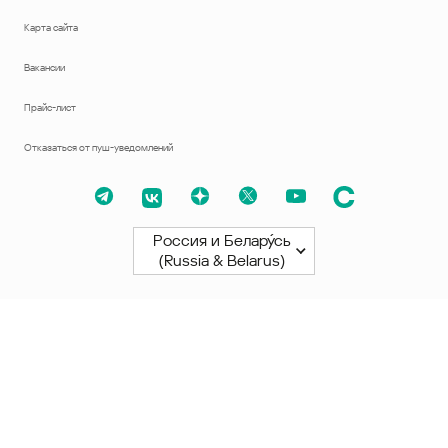
Карта сайта
Вакансии
Прайс-лист
Отказаться от пуш-уведомлений
Россия и Белару́сь
(Russia & Belarus)
Северная и Южная Америки
América Latina
Brasil