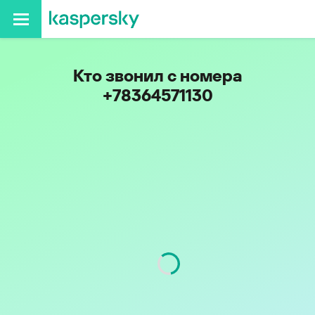
Кто звонил с номера
+78364571130
Регион
Республика Марий Эл
Код
836