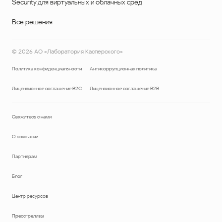
Security для виртуальных и облачных сред
Все решения
©
2026
АО «Лаборатория Касперского»
Политика конфиденциальности
Антикоррупционная политика
Лицензионное соглашение B2C
Лицензионное соглашение B2B
Свяжитесь с нами
О компании
Партнерам
Блог
Центр ресурсов
Пресс-релизы