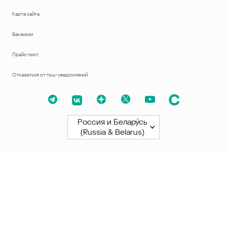
Карта сайта
Вакансии
Прайс-лист
Отказаться от пуш-уведомлений
Россия и Белару́сь
(Russia & Belarus)
Северная и Южная Америки
América Latina
Brasil