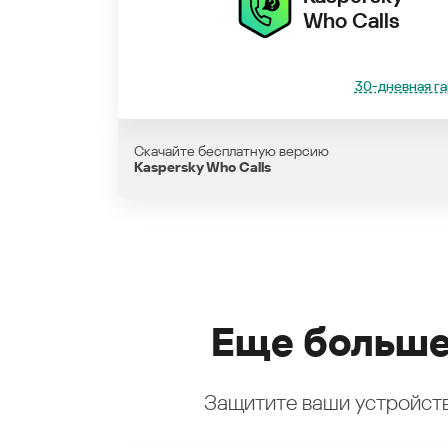
Who Calls
30-дневная га
Скачайте бесплатную версию
Kaspersky Who Calls
Еще больше
Защитите ваши устройств