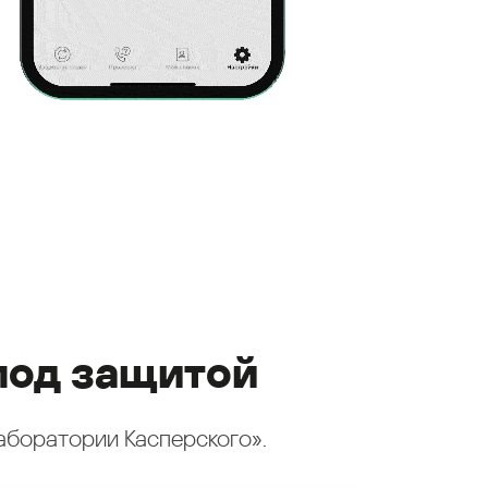
под защитой
аборатории Касперского».