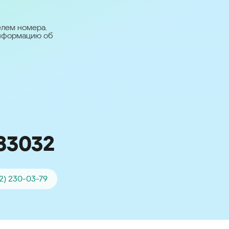
台灣 (Taiwan)
日本語 (Japan)
елем номера.
информацию об
Для всех других
стран
Глобальная версия
83032
2) 230-03-79