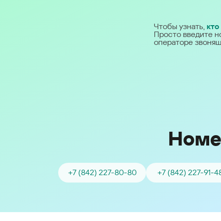
Ближний Восток
Чтобы узнать,
кто
Просто введите н
Middle East (English)
операторе звонящ
الشرق الأوسط (Arabic)
Номе
+7 (842) 227-80-80
+7 (842) 227-91-4