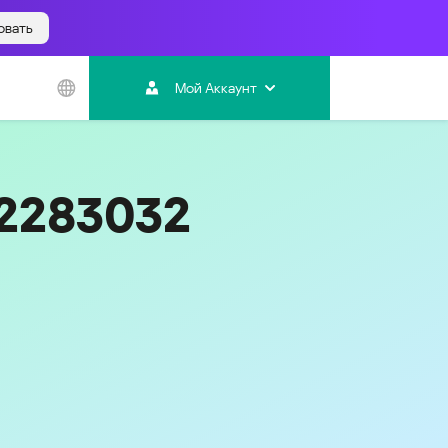
овать
Азиатско-
Тихоокеанский
Мой Аккаунт
регион
Australia
India
22283032
Indonesia (Bahasa)
Malaysia - English
Malaysia - Bahasa Melayu
New Zealand
Việt Nam
ไทย (Thailand)
Код
842
한국 (Korea)
中国 (China)
香港特別行政區 (Hong Kong SAR)