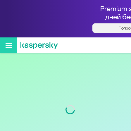
Premium 
дней бе
Попро
Кто звонил с номера
+78422371722
Регион
Ульяновская обл.
Код
842