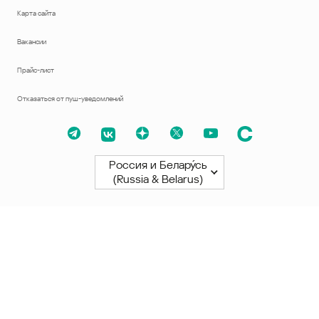
Карта сайта
Вакансии
Прайс-лист
Отказаться от пуш-уведомлений
Россия и Белару́сь
(Russia & Belarus)
Северная и Южная Америки
América Latina
Brasil
United States