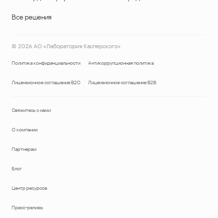
Все решения
©
2026
АО «Лаборатория Касперского»
Политика конфиденциальности
Антикоррупционная политика
Лицензионное соглашение B2C
Лицензионное соглашение B2B
Свяжитесь с нами
О компании
Партнерам
Блог
Центр ресурсов
Пресс-релизы