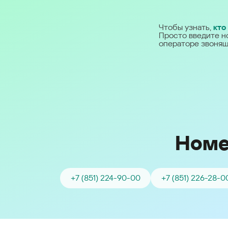
Ближний Восток
Чтобы узнать,
кто
Просто введите н
Middle East (English)
операторе звонящ
الشرق الأوسط (Arabic)
Номе
+7 (851) 224-90-00
+7 (851) 226-28-0