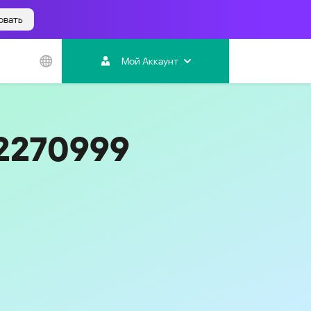
овать
Азиатско-
Тихоокеанский
Мой Аккаунт
регион
Australia
India
12270999
Indonesia (Bahasa)
Malaysia - English
Malaysia - Bahasa Melayu
New Zealand
Việt Nam
ไทย (Thailand)
Код
851
한국 (Korea)
中国 (China)
香港特別行政區 (Hong Kong SAR)