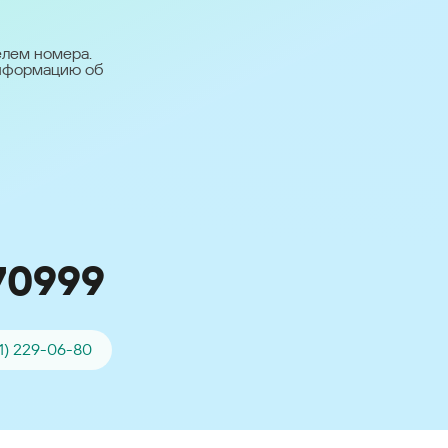
台灣 (Taiwan)
日本語 (Japan)
елем номера.
информацию об
Для всех других
стран
Глобальная версия
70999
51) 229-06-80