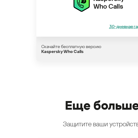
Who Calls
30-дневная га
Скачайте бесплатную версию
Kaspersky Who Calls
Еще больше
Защитите ваши устройств