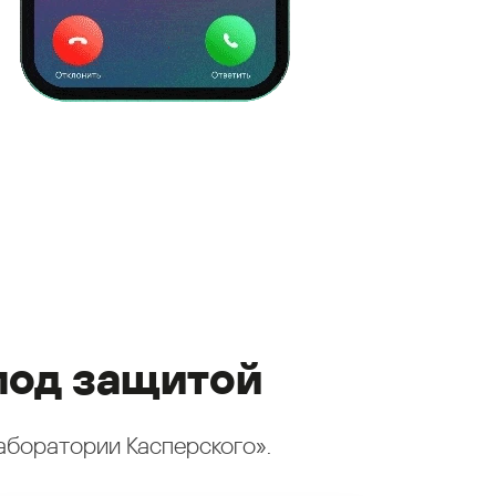
под защитой
аборатории Касперского».