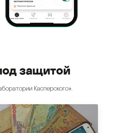
под защитой
аборатории Касперского».