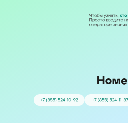
Ближний Восток
Чтобы узнать,
кто
Просто введите н
Middle East (English)
операторе звонящ
الشرق الأوسط (Arabic)
Номе
+7 (855) 524-10-92
+7 (855) 524-11-8