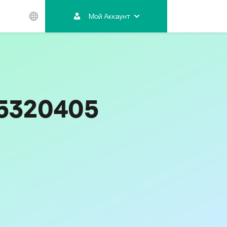
Мой Аккаунт
Азиатско-
Тихоокеанский
регион
Australia
India
55320405
Indonesia (Bahasa)
Malaysia - English
Malaysia - Bahasa Melayu
New Zealand
Việt Nam
ไทย (Thailand)
Код
855
한국 (Korea)
中国 (China)
香港特別行政區 (Hong Kong SAR)