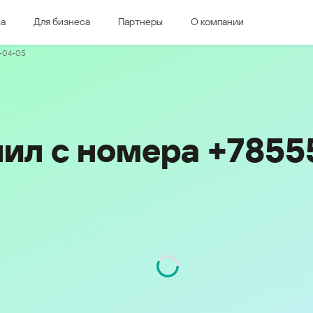
ма
Для бизнеса
Партнеры
О компании
дная Европа
Восточная Европа
2-04-05
e & Luxembourg
Česká republika
k
Magyarország
land & Schweiz
Polska
România
нил с номера +785
Srbija
Svizzera
Türkiye
nd
Ελλάδα (Greece)
България (Bulgaria)
ich
Қазақстан - Русский (Kazakhstan -
Russian)
Қазақстан - Қазақша (Kazakhstan -
Kazakh)
Россия и Белару́сь (Russia &
Kingdom
Belarus)