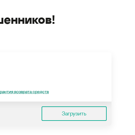
енников!
рантия возврата средств
Загрузить