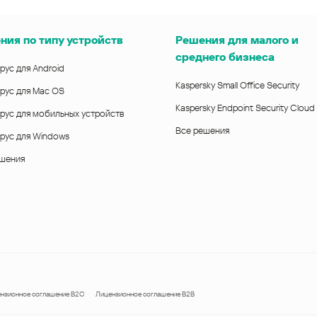
ния по типу устройств
Решения для малого и
среднего бизнеса
рус для Android
Kaspersky Small Office Security
рус для Mac OS
Kaspersky Endpoint Security Cloud
рус для мобильных устройств
Все решения
рус для Windows
ешения
нзионное соглашение B2C
Лицензионное соглашение B2B