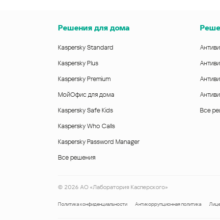
Решения для дома
Реше
Kaspersky Standard
Антиви
Kaspersky Plus
Антиви
Kaspersky Premium
Антиви
МойОфис для дома
Антиви
Kaspersky Safe Kids
Все р
Kaspersky Who Calls
Kaspersky Password Manager
Все решения
©
2026
АО «Лаборатория Касперского»
Политика конфиденциальности
Антикоррупционная политика
Лице