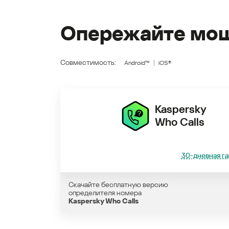
Опережайте мош
Совместимость:
Android™
iOS®
Kaspersky
Who Calls
30-дневная га
Скачайте бесплатную версию
определителя номера
Kaspersky Who Calls