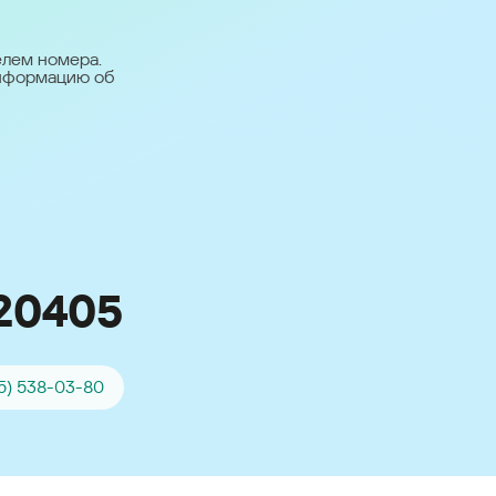
台灣 (Taiwan)
日本語 (Japan)
елем номера.
информацию об
Для всех других
стран
Глобальная версия
20405
5) 538-03-80