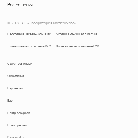
Все решения
©
2026
АО «Лаборатория Касперского»
Политика конфиденциальности
Антикоррупционная политика
Лицензионное соглашение B2C
Лицензионное соглашение B2B
Свяжитесь с нами
О компании
Партнерам
Блог
Центр ресурсов
Пресс-релизы
Карта сайта