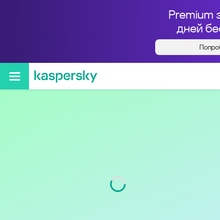
Premium 
дней бе
Попро
Кто звонил с номера
+78612606412
Регион
Краснодарский край
Код
861