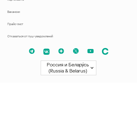
Вакансии
Прайс-лист
Отказаться от пуш-уведомлений
Россия и Белару́сь
(Russia & Belarus)
Северная и Южная Америки
América Latina
Brasil
United States
Canada - English