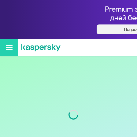
Premium 
дней бе
Попро
Кто звонил с номера
+78612930120
Регион
Краснодарский край
Код
861