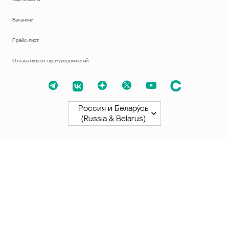
Вакансии
Прайс-лист
Отказаться от пуш-уведомлений
Россия и Белару́сь
(Russia & Belarus)
Северная и Южная Америки
América Latina
Brasil
United States
Canada - English