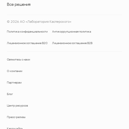
Все решения
©
2026
АО «Лаборатория Касперского»
Политика конфиденциальности
Антикоррупционная политика
Лицензионное соглашение B2C
Лицензионное соглашение B2B
Свяжитесь с нами
О компании
Партнерам
Блог
Центр ресурсов
Пресс-релизы
Карта сайта